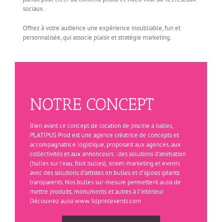
sociaux.
Offrez à votre audience une expérience inoubliable, fun et
personnalisée, qui associe plaisir et stratégie marketing.
NOTRE CONCEPT
Bien avant ce concept de location de piscine à balles,
PLATIPUS Prod est une agence créatrice de concepts et
accompagnatrice logistique, proposant aux agences, aux
collectivités et aux annonceurs : des solutions d’animation
(bulles sur l’eau, foot bulles), street-marketing et events
avec des solutions d’artistes en bulles et d’igloos géants
transparents. Nos bulles sur-mesure permettent aussi de
mettre produits, monuments et autres à l’intérieur.
Découvrez aussi www.3dprintevents.com